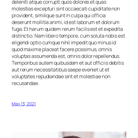
deleniti atque corrupti quos dolores et quas
molestias excepturi sint occaecati cupiditate non
provident, similique sunt in culpa qui officia
deserunt mollitia animi, id est laborum et dolorum
fuga. Et harum quidem rerum facilis est et expedita
distinctio. Nam libero tempore, cum soluta nobis est
eligendi optio cumque nihil impedit quo minus id
quod maxime placeat facere possimus, omnis
voluptas assumenda est, omnis dolor repellendus.
Temporibus autem quibusdam et aut officiis debitis
aut rerum necessitatibus saepe eveniet ut et
voluptates repudiandae sint et molestiae non
recusandae.
May 13, 2021