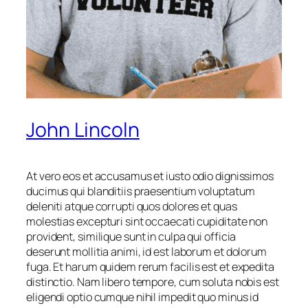
John Lincoln
At vero eos et accusamus et iusto odio dignissimos
ducimus qui blanditiis praesentium voluptatum
deleniti atque corrupti quos dolores et quas
molestias excepturi sint occaecati cupiditate non
provident, similique sunt in culpa qui officia
deserunt mollitia animi, id est laborum et dolorum
fuga. Et harum quidem rerum facilis est et expedita
distinctio. Nam libero tempore, cum soluta nobis est
eligendi optio cumque nihil impedit quo minus id