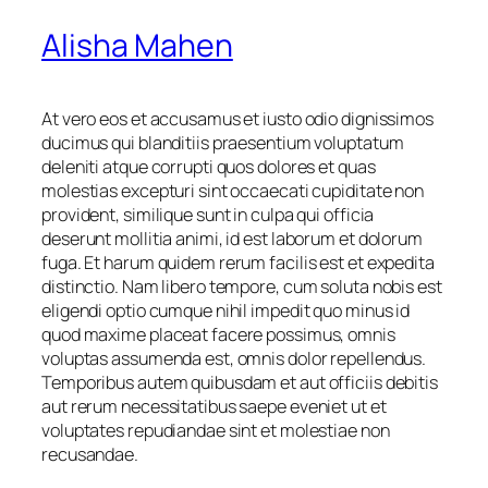
Alisha Mahen
At vero eos et accusamus et iusto odio dignissimos
ducimus qui blanditiis praesentium voluptatum
deleniti atque corrupti quos dolores et quas
molestias excepturi sint occaecati cupiditate non
provident, similique sunt in culpa qui officia
deserunt mollitia animi, id est laborum et dolorum
fuga. Et harum quidem rerum facilis est et expedita
distinctio. Nam libero tempore, cum soluta nobis est
eligendi optio cumque nihil impedit quo minus id
quod maxime placeat facere possimus, omnis
voluptas assumenda est, omnis dolor repellendus.
Temporibus autem quibusdam et aut officiis debitis
aut rerum necessitatibus saepe eveniet ut et
voluptates repudiandae sint et molestiae non
recusandae.